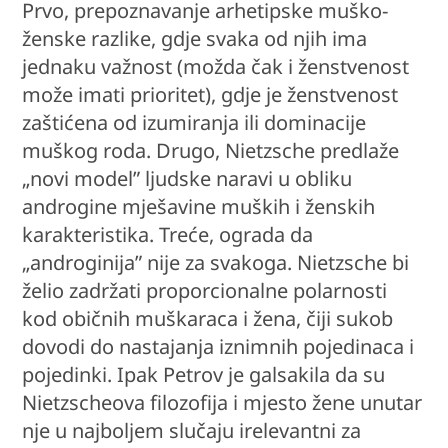
Prvo, prepoznavanje arhetipske muško-
ženske razlike, gdje svaka od njih ima
jednaku važnost (možda čak i ženstvenost
može imati prioritet), gdje je ženstvenost
zaštićena od izumiranja ili dominacije
muškog roda. Drugo, Nietzsche predlaže
„novi model” ljudske naravi u obliku
androgine mješavine muških i ženskih
karakteristika. Treće, ograda da
„androginija” nije za svakoga. Nietzsche bi
želio zadržati proporcionalne polarnosti
kod običnih muškaraca i žena, čiji sukob
dovodi do nastajanja iznimnih pojedinaca i
pojedinki. Ipak Petrov je galsakila da su
Nietzscheova filozofija i mjesto žene unutar
nje u najboljem slučaju irelevantni za