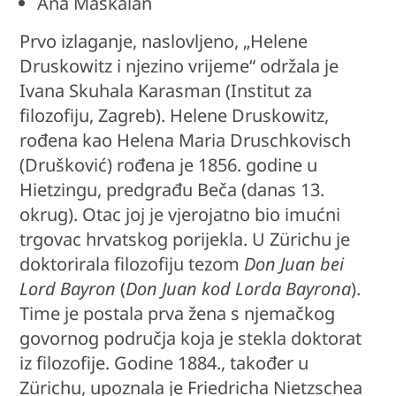
Ana Maskalan
Prvo izlaganje, naslovljeno, „Helene
Druskowitz i njezino vrijeme“ održala je
Ivana Skuhala Karasman (Institut za
filozofiju, Zagreb). Helene Druskowitz,
rođena kao Helena Maria Druschkovisch
(Drušković) rođena je 1856. godine u
Hietzingu, predgrađu Beča (danas 13.
okrug). Otac joj je vjerojatno bio imućni
trgovac hrvatskog porijekla. U Zürichu je
doktorirala filozofiju tezom
Don Juan bei
Lord Bayron
(
Don Juan kod Lorda Bayrona
).
Time je postala prva žena s njemačkog
govornog područja koja je stekla doktorat
iz filozofije. Godine 1884., također u
Zürichu, upoznala je Friedricha Nietzschea