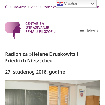
Skip
Croatian
to
>
Obavijesti
>
2018.
>
Radionica »Helene Druskowitz i Friedrich Ni
content
Menu
Radionica »Helene Druskowitz i
Friedrich Nietzsche«
27. studenog 2018. godine