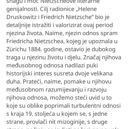
snagu i moć Nietzscheove literarne
genijalnosti. Cilj radionice „Helene
Druskowitz i Friedrich Nietzsche” bio je
detaljnije istražiti i valorizirat ovaj period
njezina života. Naime, njezin odnos spram
Friedricha Nietzschea, kojeg je upoznala u
Zürichu 1884. godine, ostavio je dubokog
traga u njezinu životu i djelu. Značaj njihova
međusobnog odnosa nadilazi puki
historijski interes susreta dvoje velikana
duha. Prateći, naime, pomake u njihovu
međusobnom razumijevanju i razvoju
njihova odnosa, možemo steći uvid u to
koje su oblike poprimali turbulentni odnosi
s kraja 19. stoljeća u kojem se, s jedne
strane, provlači nit mizoginije, s druge