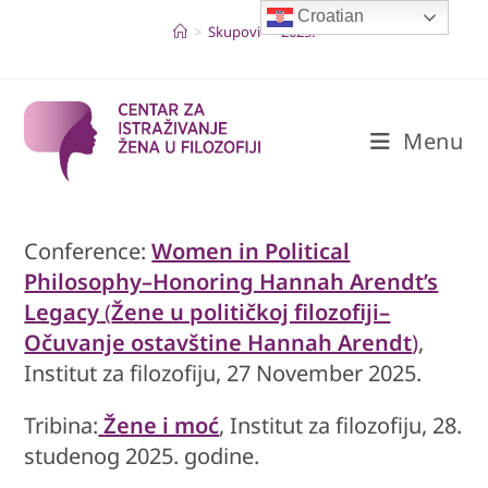
Skip
Croatian
to
>
Skupovi
>
2025.
content
Menu
Conference:
Women in Political
Philosophy–Honoring Hannah Arendt’s
Legacy
(
Žene u političkoj filozofiji–
Očuvanje ostavštine Hannah Arendt
)
,
Institut za filozofiju, 27 November 2025.
Tribina:
Žene i moć
, Institut za filozofiju, 28.
studenog 2025. godine.