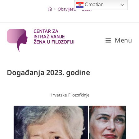
Skip
Croatian
to
>
Obavijesti
>
2023.
content
Menu
Događanja 2023. godine
Hrvatske Filozofkinje