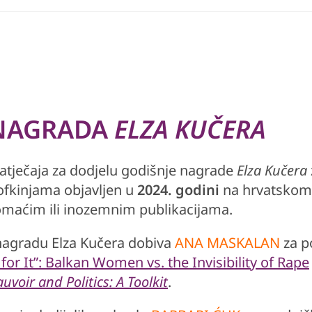
 NAGRADA
ELZA KUČERA
natječaja za dodjelu godišnje nagrade
Elza Kučera
zofkinjama objavljen u
2024. godini
na hrvatskom 
omaćim ili inozemnim publikacijama.
nagradu Elza Kučera dobiva
ANA MASKALAN
za p
 for It”: Balkan Women vs. the Invisibility of Rape
uvoir and Politics: A Toolkit
.