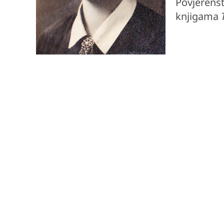
Povjerenst
knjigama