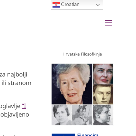
Croatian
View
website
Menu
Hrvatske Filozofkinje
za najbolji
ili stranom
oglavlje
“I
objavljeno