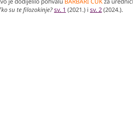
vo je dodijelilo pohvalu
BARBARI ĆUK
za urednič
Tko su te filozokinje?
sv. 1
(2021.) i
sv. 2
(2024.).