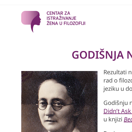
Skip
to
content
GODIŠNJA
Rezultati 
rad o filo
jeziku u d
Godišnju 
Didn’t Ask
u knjizi
Bea