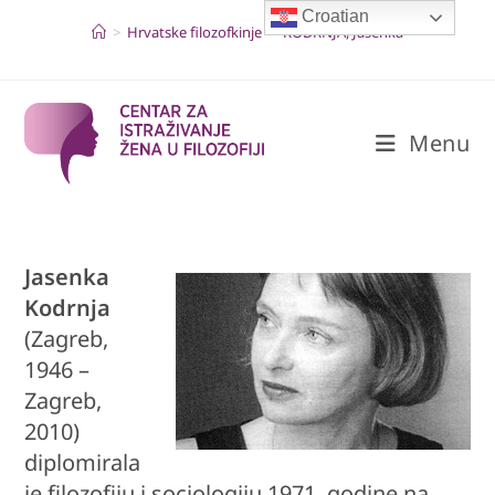
Skip
Croatian
to
>
Hrvatske filozofkinje
>
KODRNJA, Jasenka
content
Menu
Jasenka
Kodrnja
(Zagreb,
1946 –
Zagreb,
2010)
diplomirala
je filozofiju i sociologiju 1971. godine na