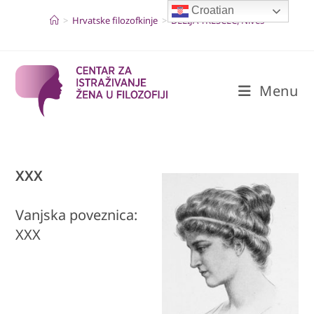
Skip
Croatian
to
>
Hrvatske filozofkinje
>
DELIJA TREŠĆEC, Nives
content
Menu
XXX
Vanjska poveznica:
XXX