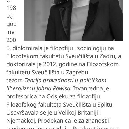
198
0.)
god
ine
200
5. diplomirala je filozofiju i sociologiju na
Filozofskom fakultetu Sveučilišta u Zadru, a
doktorirala je 2012. godine na Filozofskom
fakultetu Sveučilišta u Zagrebu
tezom
Teorija pravednosti u političkom
liberalizmu Johna Rawlsa
. Izvanredna je
profesorica na Odsjeku za filozofiju
Filozofskog fakulteta Sveučilišta u Splitu.
Usavršavala se je u Velikoj Britaniji i
Njemačkoj. Prodekanica je za znanost i
međunarodnu suradnju. Predmet interesa